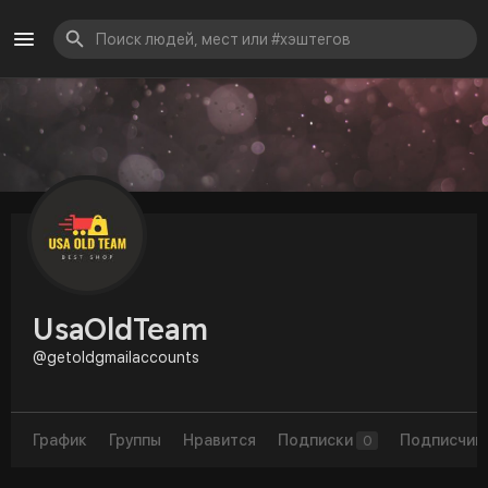
UsaOldTeam
@getoldgmailaccounts
График
Группы
Нравится
Подписки
Подписчик
0