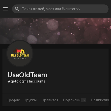
UsaOldTeam
@getoldgmailaccounts
График
Группы
Нравится
Подписки
Подписчик
0