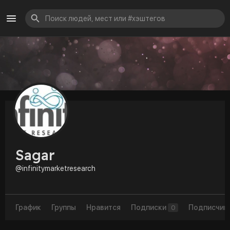
Sagar
@infinitymarketresearch
График
Группы
Нравится
Подписки
Подписчик
0