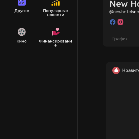
New Ho
Другое
Популярные
@newhotelsno
новости
График
Кино
Финансировани
е
Нравит