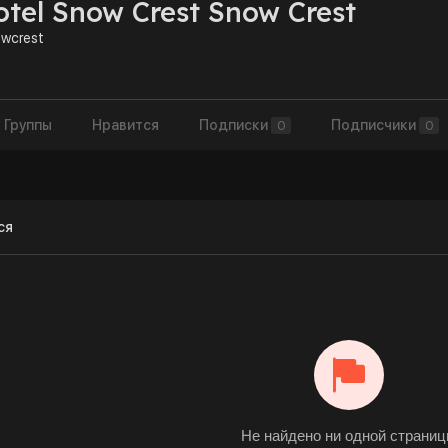
tel Snow Crest Snow Crest
wcrest
Группы
Нравится
Подписки
Подписчики
0
0
ся
Не найдено ни одной страни