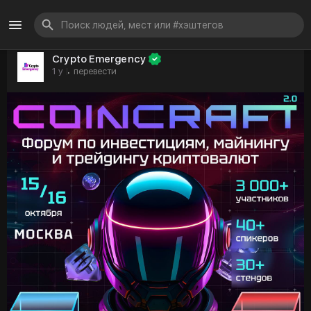
Crypto Emergency
1 y
перевести
·