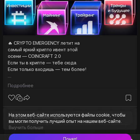
🔥 CRYPTO EMERGENCY летит на
самый яркий крипто ивент этой
осени — COINCRAFT 2.0
Если ты в крипте — тебе сюда.
Если только входишь — тем более!
📅 Даты: 15–16 октября
Подробнее
📍 Локация: Москва, VK Stadium
👥 3000+ участников
🎤 40+ спикеров
💼 30+ стендов
На этом веб-сайте используются файлы cookie, чтобы
вы могли получить лучший опыт на нашем веб-сайте.
Почему обязательно нужно быть:
Выучить больше
— Самый сильный спикерский состав⚡️
Понял!