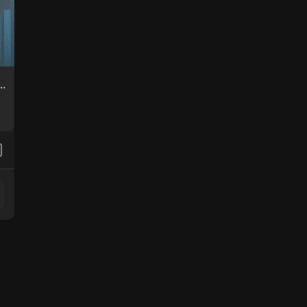
ейн-данные и институциональный приток усиливают бычий сценарий