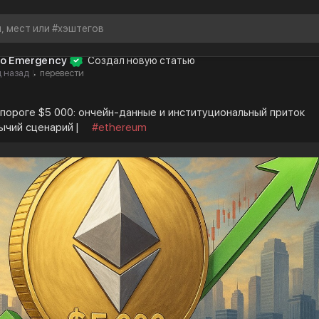
to Emergency
Создал новую статью
 назад
перевести
·
 пороге $5 000: ончейн-данные и институциональный приток
ычий сценарий |
#ethereum