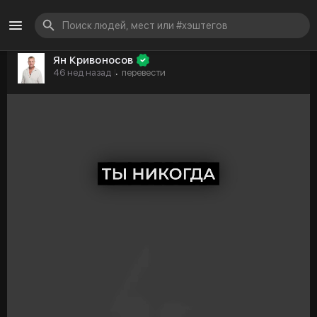
Ян Кривоносов
46 нед назад
перевести
·