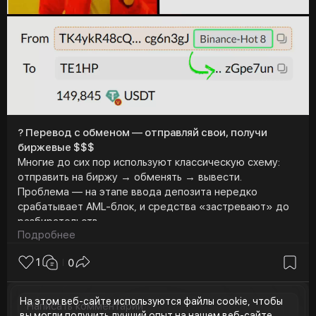
a
y
? Перевод с обменом — отправляй свои, получи
биржевые $$$
Многие до сих пор используют классическую схему:
отправить на биржу → обменять → вывести.
Проблема — на этапе ввода депозита нередко
срабатывает AML-блок, и средства «застревают» до
разбирательств.
Подробнее
Решение
1
0
Crypto Office (
https://t.me/office_app_bot?
start=WRKNEDBOHPI)
позволяет отправлять перевод
с автоматическим обменом через Binance —
На этом веб-сайте используются файлы cookie, чтобы
получатель сразу получает биржевую крипту.
вы могли получить лучший опыт на нашем веб-сайте.