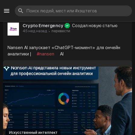
Crypto Emergency
Создал новую статью
45 нед назад
перевести
·
Nansen AI запускает «ChatGPT-момент» для ончейн
аналитики |
#nansen
AI
Искусственный интеллект