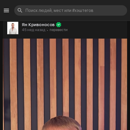
Ян Кривоносов
45 нед назад
перевести
·