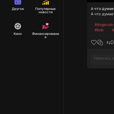
А что думае
Другое
Популярные
новости
А что думае
#dogecoin
#bnb
Кино
Финансировани
е
3