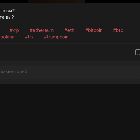
те вы?
те вы?
#xrp
#ethereum
#eth
#bitcoin
#btc
#solana
#trx
#trampcoin