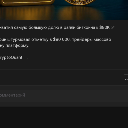
ахватил самую большую долю в ралли биткоина к $80K ✅
коин штурмовал отметку в $80 000, трейдеры массово
ну платформу.
ryptoQuant:
рытый интерес (OI) по биткоину достиг $29 млрд — максимум
идирует с огромным отрывом — $9,03 млрд OI.
% больше, чем у второй биржи.
показал самый быстрый рост открытого интереса среди всех
 году — +$2,55 млрд (почти треть от всего рыночного