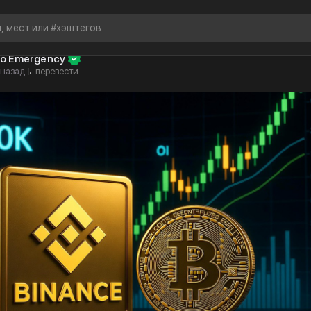
to Emergency
 назад
перевести
·