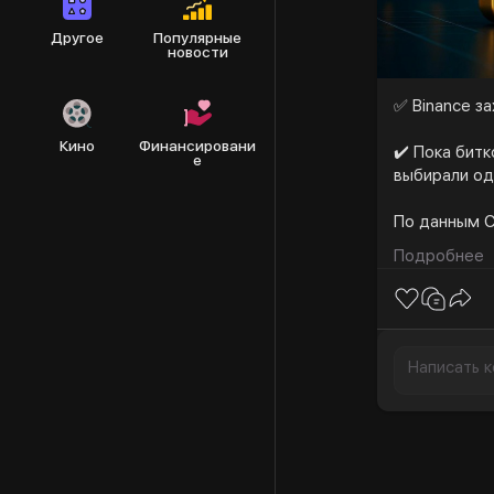
Другое
Популярные
новости
✅ Binance з
Кино
Финансировани
✔️ Пока бит
е
выбирали од
По данным C
Подробнее
⭐️Общий Отк
с января.
⭐️Binance л
⭐️Это на 73
Кроме того:
➡️ Binance 
бирж в 2026
прироста).