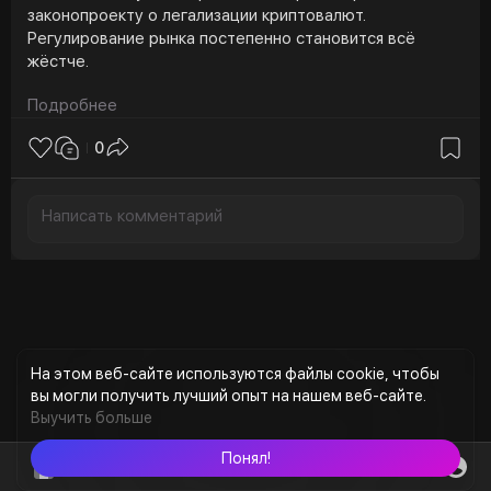
законопроекту о легализации криптовалют.
Регулирование рынка постепенно становится всё
жёстче.
Подробнее
💰 КРИПТОТРАНЗАКЦИИ ОТ 1 МЛН РУБЛЕЙ ПОПАДУТ
ПОД ОСОБЫЙ КОНТРОЛЬ: Российские власти
0
усиливают мониторинг крупных операций с цифровыми
активами.
🏦 РОСФИНМОНИТОРИНГ ХОЧЕТ ПРИРАВНЯТЬ
КРИПТООБМЕННИКИ К БАНКАМ: Для сервисов могут
ввести практически банковский уровень надзора и
отчётности.
🚨 РОССИЯНИН ПЫТАЛСЯ ЗАРАБОТАТЬ НА КРИПТЕ И
ПОТЕРЯЛ МАШИНУ И 3 МЛН РУБЛЕЙ: Очередная
На этом веб-сайте используются файлы cookie, чтобы
история о мошенничестве вокруг цифровых активов и
вы могли получить лучший опыт на нашем веб-сайте.
«гарантированных заработков».
Выучить больше
📍 В МОСКВЕ У МУЖЧИНЫ УКРАЛИ ₽2 МЛН ПРИ
Понял!
ПОКУПКЕ КРИПТЫ НА ПАРКОВКЕ: Оффлайн-сделки с