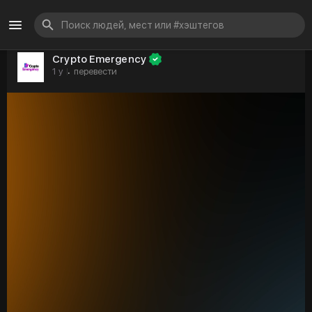
Crypto Emergency
1 y
перевести
·