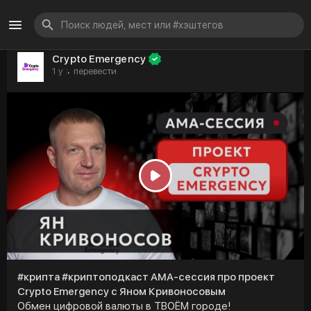
Crypto Emergency
1 y
перевести
·
P
l
a
y
#крипта #криптоподкаст АМА-сессия про проект
Crypto Emergency с Яном Кривоносовым
Обмен цифровой валюты в ТВОЁМ городе!