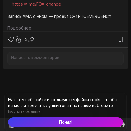
https://t.me/FOX_change
Запись АМА с Яном — проект CRYPTOEMERGENCY
Подробнее
На АМА обсудили?
- Когда лучше всего запускать проект
3
- Как стартовать свой бизнес в веб3
- Какие нюансы и подводные камни
- Как монитизировать и привлекать аудиторию
Не забывайте подписываться и ставить лайки — ваша
поддержка мотивирует нас давать вам еще больше
ценного контента 💜
На этом веб-сайте используются файлы cookie, чтобы
вы могли получить лучший опыт на нашем веб-сайте.
Выучить больше
Понял!