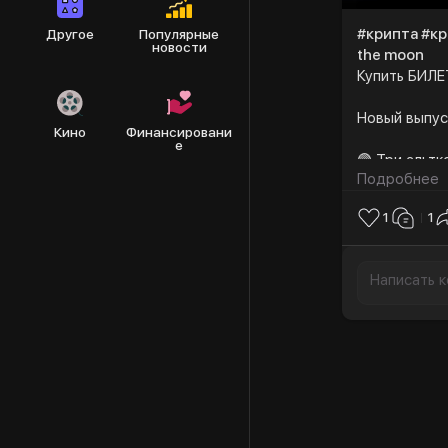
#крипта #кр
Другое
Популярные
новости
the moon
Купить БИЛЕ
Новый выпус
Кино
Финансировани
е
🟣 Три ал
Подробнее
🟣 Правительство США вывело из кошелька биткоины и Ethereum на более
1
1
$10 млн
🟣 Запрет
🟣 Нового главу SEC раскритиковали за связи с FTX и отсутствие
прозрачнос
🟣 Минфин
Не забывайт
мотивирует 