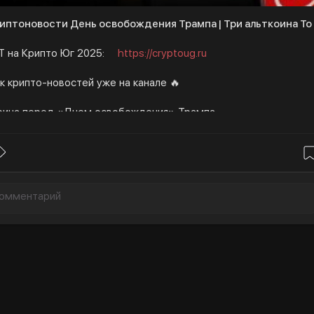
иптоновости День освобождения Трампа | Три альткоина To
Т на Крипто Юг 2025:
https://cryptoug.ru
к крипто-новостей уже на канале 🔥
ьткоина перед «Днем освобождения» Трампа
 майнинга в России: миллионы убытков и рост теневого рынка
ти
 РФ планирует токенизировать имущество и товары
е подписываться и ставить лайки — ваша поддержка
нас давать вам еще больше ценного контента 💜