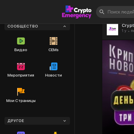
Cryp
СООБЩЕСТВО
1 y
п
·
Видео
CEMs
Мероприятия
Новости
Мои Страницы
ДРУГОЕ