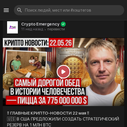
Crypto Emergency
11 нед назад
перевести
·
P
l
a
y
‼️ ГЛАВНЫЕ КРИПТО-НОВОСТИ 22 мая ‼️
🇺🇸 В США ПРЕДЛОЖИЛИ СОЗДАТЬ СТРАТЕГИЧЕСКИЙ
РЕЗЕРВ НА 1 МЛН BTC