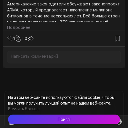
Американские законодатели обсуждают законопроект
ARMA, который предполагает накопление миллиона
биткоинов в течение нескольких лет. Всё больше стран
начинают рассматривать BTC как стратегический
Подробнее
актив.
0
📊 67 МИЛЛИОНОВ АМЕРИКАНЦЕВ УЖЕ ВЛАДЕЮТ
КРИПТОЙ
Согласно новому исследованию, около 90%
держателей криптовалют планируют увеличить свои
вложения в ближайший год. Интерес к цифровым
активам в США продолжает расти даже на фоне
волатильности рынка.
🚀 ЧТО НУЖНО ДЛЯ НОВОГО РАЛЛИ БИТКОИНА?
Аналитики считают, что для мощного летнего роста
На этом веб-сайте используются файлы cookie, чтобы
BTC рынку необходимы снижение давления со стороны
вы могли получить лучший опыт на нашем веб-сайте.
ФРС, приток ликвидности и продолжение
Выучить больше
институциональных покупок через ETF.
Понял!
⚖️ В США ПОДАЛИ ИСК ПРОТИВ COINFLIP