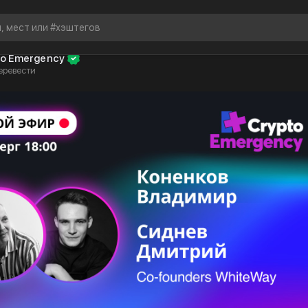
to Emergency
еревести