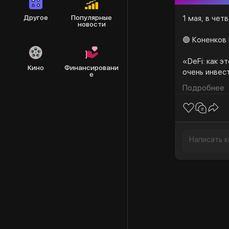
Другое
Популярные
1 мая, в четв
новости
🟢 Коненков
«DeFi: как 
Кино
Финансировани
очень инве
е
Подробнее
На эфире о
➡️ Что такое
➡️ Преимуще
➡️ Как полу
без особых 
➡️ Как неко
годовых?
➡️ Конкретн
Эти и другие т
обязательно