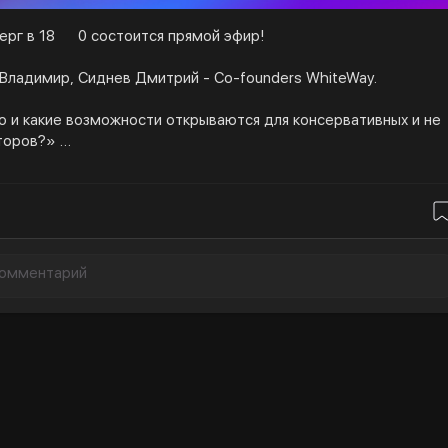
ерг в 18
0 состоится прямой эфир!
 Владимир, Сиднев Дмитрий - Co-founders WhiteWay.
это и какие возможности открываются для консервативных и не
сторов?»
бсудим:
 DeFi, как это работает и какие риски здесь есть для инвестор
ства DeFi перед другими инструментами
чать до 20% годовых в долларе консервативным инвесторам
рисков?
нсервативными инвесторам выйти на доходность выше 100%
ые стратегии для обеих категорий инвесторов
емы обсудим на эфире — ставьте напоминание и
 приходите 🔥