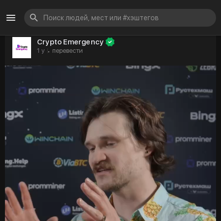
Crypto Emergency
1 y
перевести
·