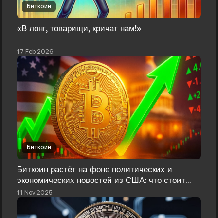
Биткоин
«В лонг, товарищи, кричат нам!»
17 Feb 2026
Биткоин
Биткоин растёт на фоне политических и
экономических новостей из США: что стоит
знать инвесторам
11 Nov 2025