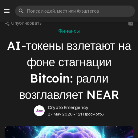
Опубликовать
Финансы
AI-токены взлетают на
фоне стагнации
Bitcoin: ралли
возглавляет NEAR
Crypto Emergency
•
27 May 2026
121 Просмотры