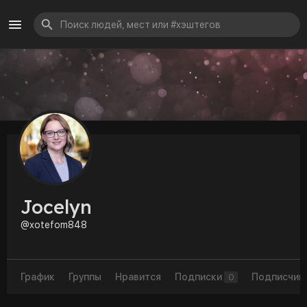
Jocelyn
@xotefom848
График
Группы
Нравится
Подписки
Подписчик
0