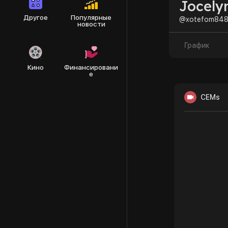
Jocely
Другое
Популярные
@xotefom84
новости
График
Кино
Финансировани
е
CEMs