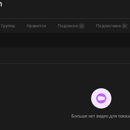
n
8
Группы
Нравится
Подписки
Подписчики
0
0
Больше нет видео для показ