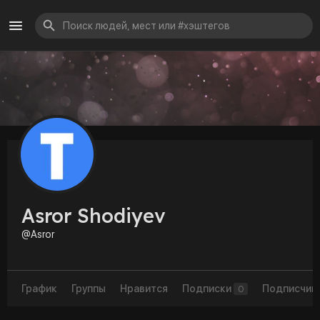
Asror Shodiyev
@Asror
График
Группы
Нравится
Подписки
Подписчик
0