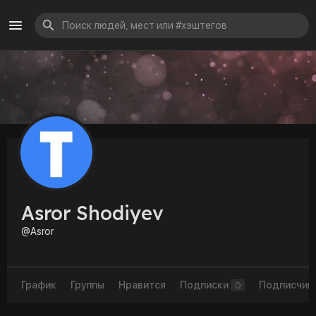
Asror Shodiyev
@Asror
График
Группы
Нравится
Подписки
Подписчик
0