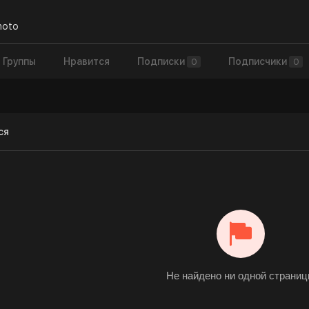
moto
Группы
Нравится
Подписки
Подписчики
0
0
ся
Не найдено ни одной страни