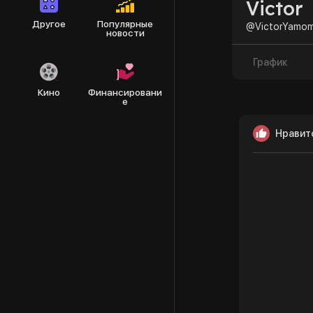
Victor
Другое
Популярные
@VictorYamo
новости
График
Кино
Финансировани
е
Нравит