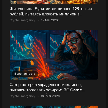
Жительница Бурятии лишилась 129 тысяч
рублей, пытаясь вложить миллион в
«криптовалютные инвестиции»
Crypto Emergency
·
17 Mar 2026
Безопасность
Хакер потерял украденные миллионы,
пытаясь торговать эфиром: BC.Game
объявила награду $500 000
Crypto Emergency
·
06 Mar 2026