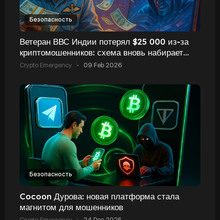
Безопасность
Ветеран ВВС Индии потерял $25 000 из‑за
криптомошенников: схема вновь набирает
обороты
Crypto Emergency
·
09 Feb 2026
Безопасность
Cocoon Дурова: новая платформа стала
магнитом для мошенников
Crypto Emergency
·
24 Dec 2025