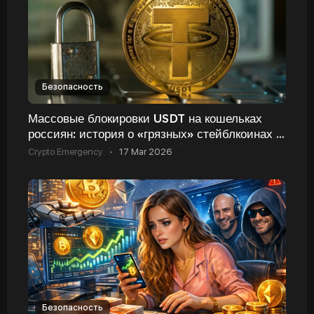
Безопасность
Массовые блокировки USDT на кошельках
россиян: история о «грязных» стейблкоинах и
заблокированных 137 000 $
Crypto Emergency
·
17 Mar 2026
Безопасность