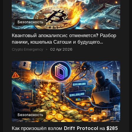
Безопасность
Квантовый апокалипсис отменяется? Разбор
паники, кошелька Сатоши и будущего
Биткоина
Crypto Emergency
·
02 Apr 2026
Безопасность
Как произошёл взлом Drift Protocol на $285