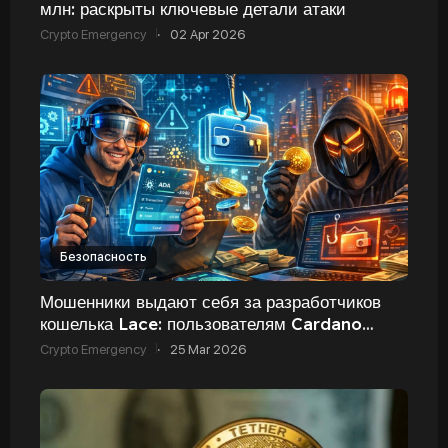
млн: раскрыты ключевые детали атаки
Crypto Emergency
·
02 Apr 2026
Безопасность
Мошенники выдают себя за разработчиков
кошелька Lace: пользователям Cardano
рекомендуют быть осторожнее
Crypto Emergency
·
25 Mar 2026