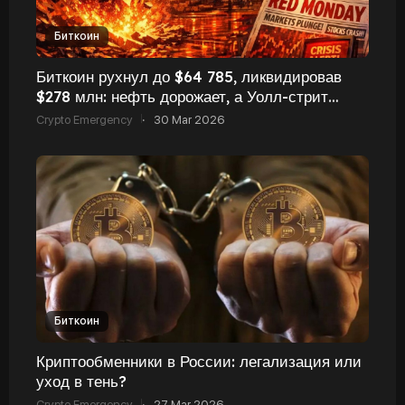
Биткоин
Биткоин рухнул до $64 785, ликвидировав
$278 млн: нефть дорожает, а Уолл-стрит
готовится к «красному понедельнику»
Crypto Emergency
·
30 Mar 2026
Биткоин
Криптообменники в России: легализация или
уход в тень?
Crypto Emergency
·
27 Mar 2026