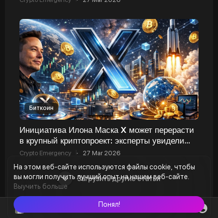
Биткоин
Инициатива Илона Маска X может перерасти
в крупный криптопроект: эксперты увидели
важный сигнал
Crypto Emergency
·
27 Mar 2026
На этом веб-сайте используются файлы cookie, чтобы
вы могли получить лучший опыт на нашем веб-сайте.
Загрузить другие статьи
Выучить больше
Понял!