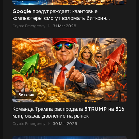
Google предупреждает: квантовые
компьютеры смогут взломать биткоин
быстрее, чем ожидалось
Crypto Emergency
·
31 Mar 2026
Биткоин
Команда Трампа распродала $TRUMP на $16
млн, оказав давление на рынок
Crypto Emergency
·
30 Mar 2026