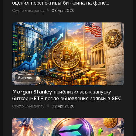
оценил перспективы биткоина на фоне
давления ФРС
Crypto Emergency
·
03 Apr 2026
Биткоин
Morgan Stanley приблизилась к запуску
биткоин‑ETF после обновления заявки в SEC
Crypto Emergency
·
02 Apr 2026