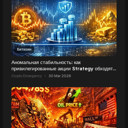
Биткоин
Аномальная стабильность: как
привилегированные акции Strategy обходят
по волатильности биткоин и золото
Crypto Emergency
·
30 Mar 2026