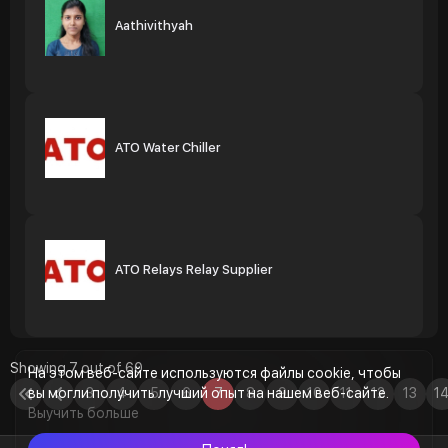
Aathivithyah
ATO Water Chiller
ATO Relays Relay Supplier
Showing 7 out of 60
На этом веб-сайте используются файлы cookie, чтобы
вы могли получить лучший опыт на нашем веб-сайте.
3
4
5
6
7
8
9
10
11
12
13
1
Выучить больше