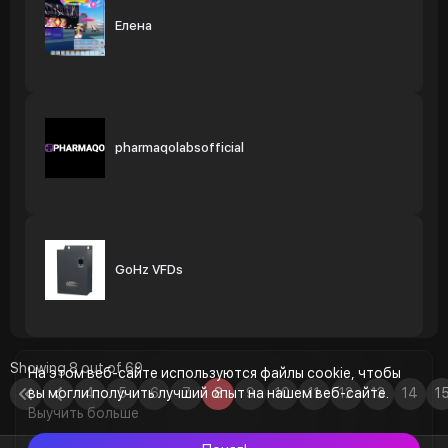
Елена
pharmaqolabsofficial
GoHz VFDs
Showing 8 out of 60
На этом веб-сайте используются файлы cookie, чтобы
вы могли получить лучший опыт на нашем веб-сайте.
4
5
6
7
8
9
10
11
12
13
14
1
Выучить больше