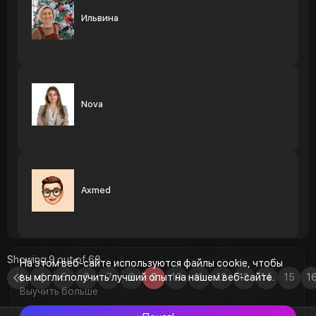
Ильвина
Nova
Axmed
Showing 9 out of 60
На этом веб-сайте используются файлы cookie, чтобы
вы могли получить лучший опыт на нашем веб-сайте.
5
6
7
8
9
10
11
12
13
14
15
1
Выучить больше