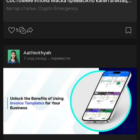
Состояние Илона Маска превысило капитализацию биткоина
Автор статьи: Crypto Emergency
1
Aathivithyah
7 нед назад
перевести
·