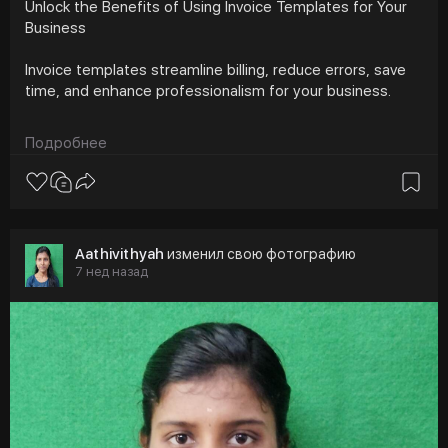
Unlock the Benefits of Using Invoice Templates for Your
Business
Invoice templates streamline billing, reduce errors, save
time, and enhance professionalism for your business.
Invoicing is an essential part of every business, but it
Подробнее
often goes unnoticed. Fortunately, a wide variety of free
invoice templates are available online, making it easier for
businesses from all industries to streamline their billing
process.
Aathivithyah
изменил свою фотографию
Tap the link, to get started
7 нед назад
https://www.invoicetemple.com
#free
invoice templates
#invoice
templates for
your business
#invoice
#pdf
invoice template