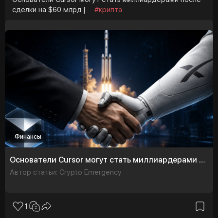
пользователей.
сделки на $60 млрд |
#крипта
В конечном итоге вопрос заключается не только в
будущем Binance в Европе. Речь идет о доверии
пользователей, конкурентоспособности европейского
рынка и способности MiCA стать действительно
единым регуляторным стандартом для цифровых
активов ⚡️
#binance
#mica
#crypto
#blockchain
#europe
Финансы
Основатели Cursor могут стать миллиардерами после сделки на $60 млрд
Автор статьи: Crypto Emergency
1