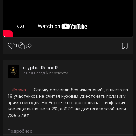
1
cryptos RunneR
7 нед назад
перевести
·
#news
: Ставку оставили без изменений , и никто из
19 участников не считал нужным ужесточать политику
прямо сегодня. Но Уорш чётко дал понять — инфляция
всё ещё выше цели 2%, а ФРС не достигала этой цели
уже 5 лет.
Уорш отказался давать собственные прогнозы, убрал
Подробнее
жёсткий forward guidance и запускает рабочие группы