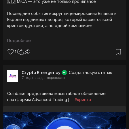
🇪🇺 MiCA — это уже не только про Binance
Последние события вокруг лицензирования Binance в
Европе поднимают вопрос, который касается всей
криптоиндустрии, а не одной компании👀
⌛️ MiCA создавался как единая нормативная база для
Подробнее
цифровых активов в ЕС. Главная идея заключалась в
том, чтобы снизить регуляторную фрагментацию
1
между странами и дать криптобизнесу понятные
правила работы на европейском рынке.
Crypto Emergency
Создал новую статью
Если компания проходит все необходимые процедуры,
7 нед назад
перевести
·
взаимодействует с регуляторами и выполняет
требования, но при этом сталкивается с
неопределенностью относительно итогового решения,
Coinbase представила масштабное обновление
возникает закономерный вопрос: насколько
платформы Advanced Trading |
#крипта
последовательно и предсказуемо применяется MiCA
на практике?💡
Это важно не только для бирж. От регуляторной
ясности напрямую зависят ликвидность рынка,