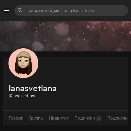
lanasvetlana
@lanasvetlana
График
Группы
Нравится
Подписки
Подписчик
0