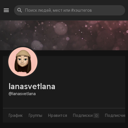
lanasvetlana
@lanasvetlana
График
Группы
Нравится
Подписки
Подписчик
0