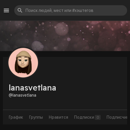
lanasvetlana
@lanasvetlana
График
Группы
Нравится
Подписки
Подписчик
0