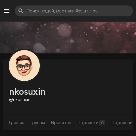
nkosuxin
@nkosuxin
График
Группы
Нравится
Подписки
Подписчик
0