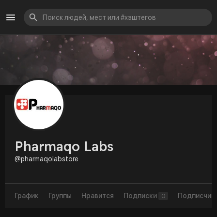
Pharmaqo Labs
@pharmaqolabstore
График
Группы
Нравится
Подписки
Подписчик
0