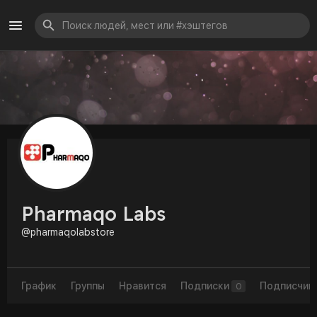
Pharmaqo Labs
@pharmaqolabstore
График
Группы
Нравится
Подписки
Подписчик
0