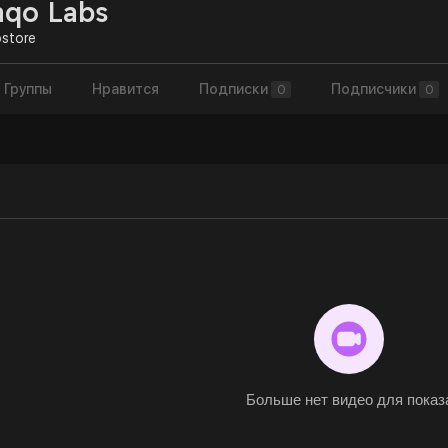
qo Labs
store
Группы
Нравится
Подписки
Подписчики
0
0
Больше нет видео для показ