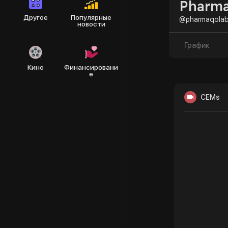
Pharma
Другое
Популярные
@pharmaqolab
новости
График
Кино
Финансировани
е
CEMs