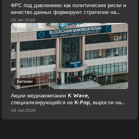
ФРС под давлением: как политические риски и
качество данных формируют стратегию на
2026 год
05 Jan 2026
Биткоин
Акции медиакомпании K Wave,
специализирующейся на K-Pop, выросли на
130% после объявления о создании казны в
09 Jun 2025
биткойнах