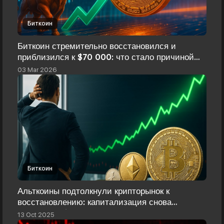
Биткоин
Биткоин стремительно восстановился и
приблизился к $70 000: что стало причиной
роста
03 Mar 2026
Биткоин
Альткоины подтолкнули крипторынок к
восстановлению: капитализация снова
превысила $4 трлн
13 Oct 2025