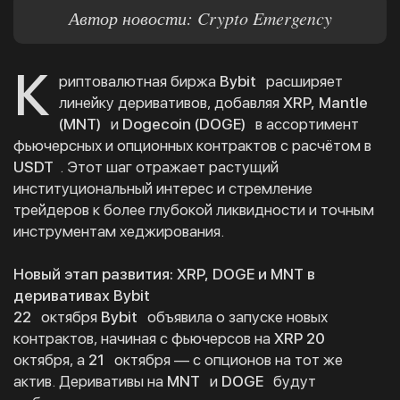
Автор новости: Crypto Emergency
К
риптовалютная биржа
Bybit
расширяет
линейку деривативов, добавляя
XRP, Mantle
(MNT)
и
Dogecoin (DOGE)
в ассортимент
фьючерсных и опционных контрактов с расчётом в
USDT
. Этот шаг отражает растущий
институциональный интерес и стремление
трейдеров к более глубокой ликвидности и точным
инструментам хеджирования.
Новый этап развития: XRP, DOGE и MNT в
деривативах Bybit
22
октября
Bybit
объявила о запуске новых
контрактов, начиная с фьючерсов на
XRP 20
октября, а
21
октября — с опционов на тот же
актив. Деривативы на
MNT
и
DOGE
будут