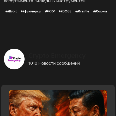
ассортимента ликвидных инструментов.
##Bybit
##фьючерсы
##XRP
##DOGE
##Mantle
##биржа
Crypto Emergency
1010 Новости сообщений