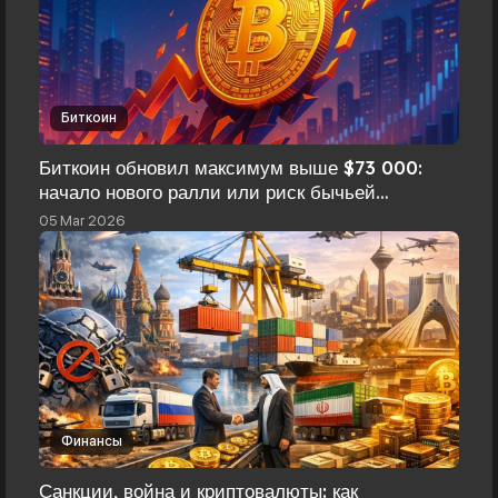
Биткоин
Биткоин обновил максимум выше $73 000:
начало нового ралли или риск бычьей
ловушки?
05 Mar 2026
Финансы
Санкции, война и криптовалюты: как