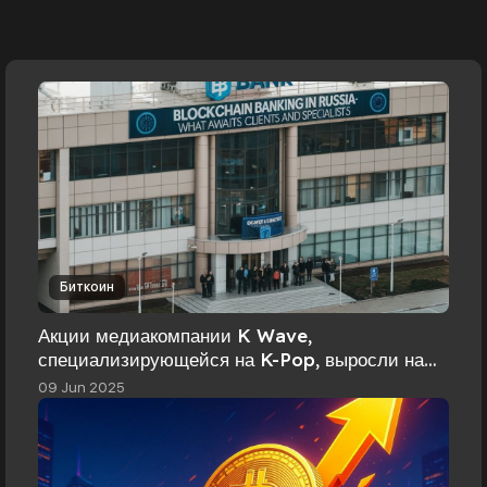
Биткоин
Акции медиакомпании K Wave,
специализирующейся на K-Pop, выросли на
130% после объявления о создании казны в
09 Jun 2025
биткойнах