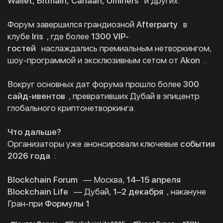
Wallet, Bitmain, Canaan, Uminers
и других.
Форум завершился грандиозной
Afterparty
в
клубе
Iris
, где более
1300 VIP-
гостей
наслаждались премиальным нетворкингом,
шоу-программой и эксклюзивным сетом от
Akon
.
Вокруг основных дат форума прошло более
300
сайд-ивентов
, превративших Дубай в эпицентр
глобального криптонетворкинга.
Что дальше?
Организаторы уже анонсировали ключевые
события
2026 года
:
Blockchain Forum
— Москва,
14–15 апреля
Blockchain Life
— Дубай,
1–2 декабря
, накануне
Гран-при
Формулы 1