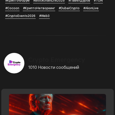
#КриптоФорум
#BlockchainLife2025
#ПавелДуров
#TON
#Cocoon
#КриптоНетворкинг
#DubaiCrypto
#AkonLive
#CryptoEvents2026
#Web3
Crypto Emergency
1010 Новости сообщений