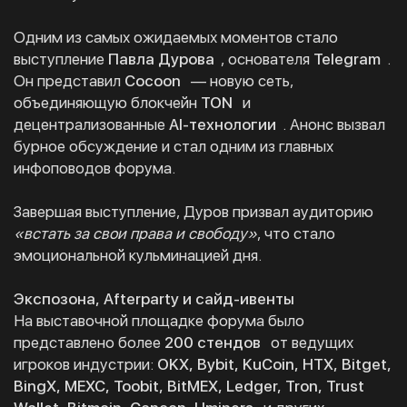
Одним из самых ожидаемых моментов стало
выступление
Павла Дурова
, основателя
Telegram
.
Он представил
Cocoon
— новую сеть,
объединяющую блокчейн
TON
и
децентрализованные
AI-технологии
. Анонс вызвал
бурное обсуждение и стал одним из главных
инфоповодов форума.
Завершая выступление, Дуров призвал аудиторию
«встать за свои права и свободу»
, что стало
эмоциональной кульминацией дня.
Экспозона, Afterparty и сайд-ивенты
На выставочной площадке форума было
представлено более
200 стендов
от ведущих
игроков индустрии:
OKX, Bybit, KuCoin, HTX, Bitget,
BingX, MEXC, Toobit, BitMEX, Ledger, Tron, Trust