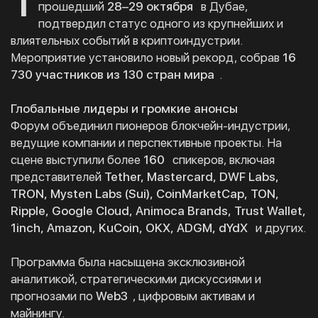
1
прошедший
28–29 октября
в Дубае,
подтвердил статус одного из крупнейших и
влиятельных событий в криптоиндустрии.
Мероприятие установило новый рекорд, собрав
16
730 участников из 130 стран мира
.
Глобальные лидеры и громкие анонсы
Форум объединил пионеров блокчейн-индустрии,
ведущие компании и перспективные проекты. На
сцене выступили более
160
спикеров, включая
представителей
Tether, Mastercard, DWF Labs,
TRON, Mysten Labs (Sui), CoinMarketCap, TON,
Ripple, Google Cloud, Animoca Brands, Trust Wallet,
1inch, Amazon, KuCoin, OKX, ADGM, dYdX
и других.
Программа была насыщена эксклюзивной
аналитикой, стратегическими дискуссиями и
прогнозами по
Web3
, цифровым активам и
майнингу.