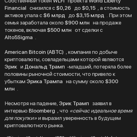
Собственный токен
WLFI
проекта
World Liberty
Financial
снизился с
$0,26
до
$0,15
, а стоимость
активов упала с
$6 млрд
до
$3,15 млрд
. При этом
семья заработала около
$900 млн
на продаже
токенов, включая
$500 млн
от сделки с
Alto5Sigma
.
American Bitcoin (ABTC)
, компания по добыче
криптовалюты, совладельцами которой являются
Эрик
и
Дональд Трамп
-младший, потеряла более
половины рыночной стоимости, что привело к
убыткам
Эрика Трампа
на сумму около
$300
млн
.
Несмотря на падение,
Эрик Трамп
заявил в
интервью
Bloomberg
, что
«сейчас идеальное время
для покупки»
и выразил уверенность в будущем
криптовалютного рынка.