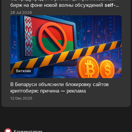
бирж на фоне новой волны обсуждений self-
custody
28 Jul 2026
Биткоин
В Беларуси объяснили блокировку сайтов
криптобирж: причина — реклама
12 Dec 2025
Комментарии