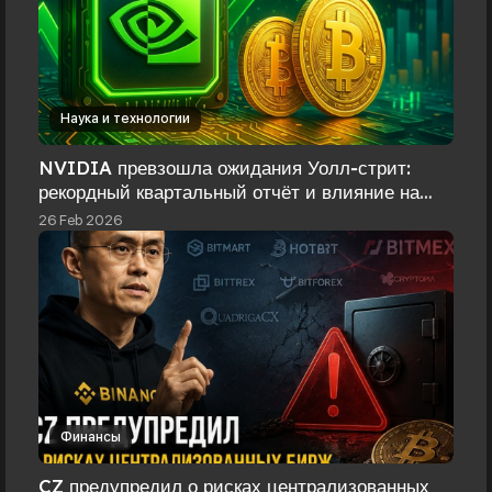
Наука и технологии
NVIDIA превзошла ожидания Уолл‑стрит:
рекордный квартальный отчёт и влияние на
крипторынок
26 Feb 2026
Финансы
CZ предупредил о рисках централизованных