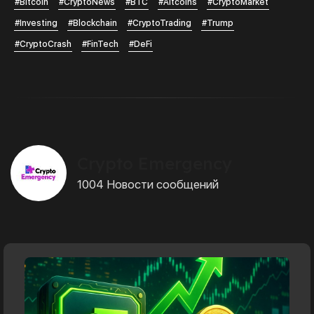
#Bitcoin
#CryptoNews
#BTC
#Altcoins
#CryptoMarket
#Investing
#Blockchain
#CryptoTrading
#Trump
#CryptoCrash
#FinTech
#DeFi
Crypto Emergency
1004 Новости сообщений