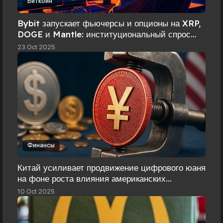
Биткоин
Bybit запускает фьючерсы и опционы на XRP,
DOGE и Mantle: институциональный спрос
стимулирует расширение деривативов
23 Oct 2025
Финансы
Китай усиливает продвижение цифрового юаня
на фоне роста влияния американских
стейблкоинов
10 Oct 2025