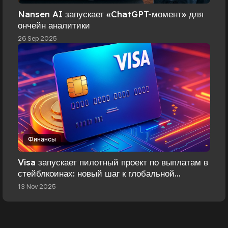
Nansen AI запускает «ChatGPT-момент» для
ончейн аналитики
26 Sep 2025
Финансы
Visa запускает пилотный проект по выплатам в
стейблкоинах: новый шаг к глобальной
цифровой ликвидности
13 Nov 2025