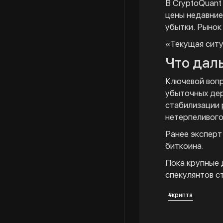
В CryptoQuant
цены недавние
убытки. Рынок
«Текущая ситу
Что дал
Ключевой вопр
убыточных дер
стабилизации 
нетерпеливого
Ранее эксперт
биткоина.
Пока крупные 
спекулянтов с
#крипта