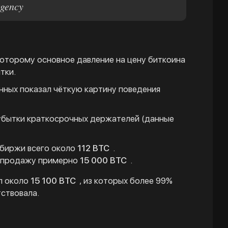
gency
которому основное давление на цену биткоина
тки.
анных показал чёткую картину поведения
убытки краткосрочных держателей (данные
 биржи всего около
112 BTC
.
а продажу примерно
15 000 BTC
.
л около
15 100 BTC
, из которых более 99%
ствовала.