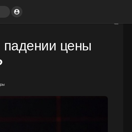
м падении цены
?
тры