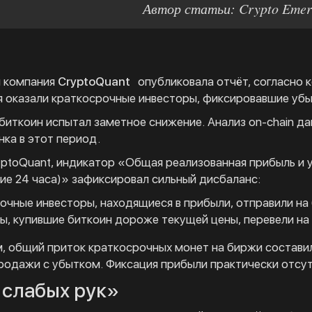
Автор статьи: Crypto Emer
я компания
CryptoQuant
опубликовала отчёт, согласно 
я оказали краткосрочные инвесторы, фиксировавшие убы
я биткоин испытал заметное снижение. Анализ on-chain д
нка в этот период.
ptoQuant, индикатор «Общая реализованная прибыль и 
ие 24 часа)» зафиксировал сильный дисбаланс:
очные инвесторы, находящиеся в прибыли, отправили на
ы, купившие биткоин дороже текущей цены, перевели н
, общий приток краткосрочных монет на биржи состави
родажи с убытком. Фиксация прибыли практически отсут
 слабых рук»