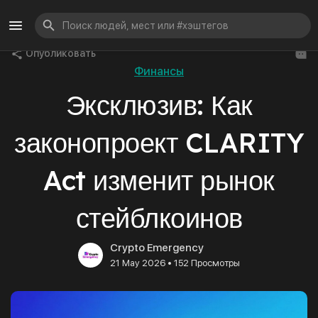
Опубликовать
Финансы
Эксклюзив: Как
законопроект CLARITY
Act изменит рынок
стейблкоинов
Crypto Emergency
•
21 May 2026
152 Просмотры