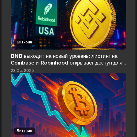
Биткоин
BNB выходит на новый уровень: листинг на
Coinbase и Robinhood открывает доступ для
инвесторов из США
23 Oct 2025
Биткоин