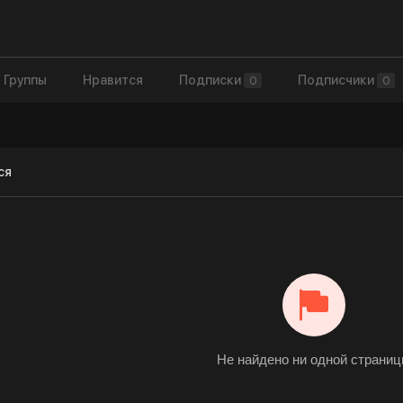
Группы
Нравится
Подписки
Подписчики
0
0
ся
Не найдено ни одной страни