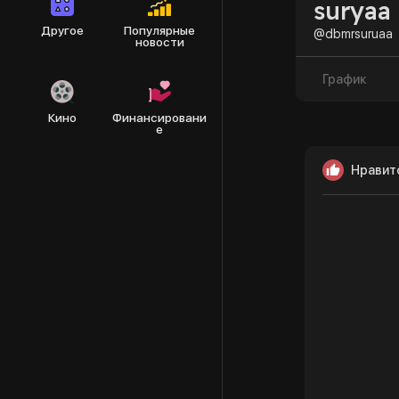
suryaa
Другое
Популярные
@dbmrsuruaa
новости
График
Кино
Финансировани
е
Нравит