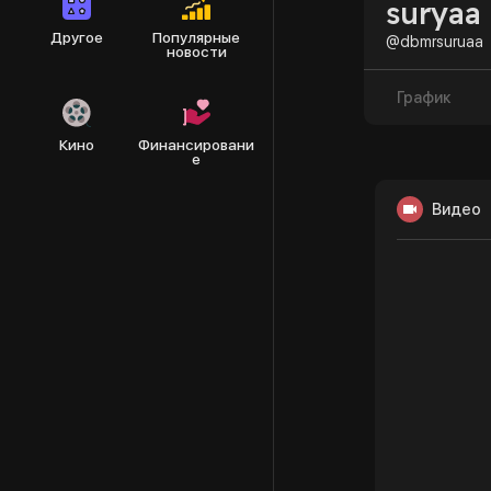
suryaa
Другое
Популярные
@dbmrsuruaa
новости
График
Кино
Финансировани
е
Видео